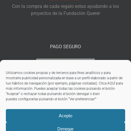
Con la compra de cada regalo estas ayudando a los
proyectos de la Fundación Querer
PAGO SEGURO
Utilizamos cookies propias y de terceros para fines analíticos y para
mostrarte publicidad personalizada en base a un perfil elaborado a partir de
tus hábitos de navegación (por ejemplo, páginas visitadas). Clica
AQUÍ
para
más información. Puedes aceptar todas las cookies pulsando el botón
“Aceptar” o rechazar todas pulsando el botón denegar o bien
puedes configurarlas pulsando el botón “Ver preferencias”"
Acepto
Denegar