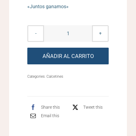
«Juntos ganamos»
Banderas
España
cantidad
AÑADIR AL CARRITO
Categories:
Calcetines
Share this
Tweet this
Email this