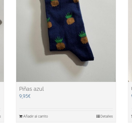
Piñas azul
9,95
€
s
Añadir al carrito
Detalles