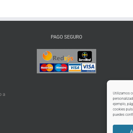
PAGO SEGURO
Utilizamos c
o a
personalizad
ejemplo, pág
cookies puls
puedes confi
A