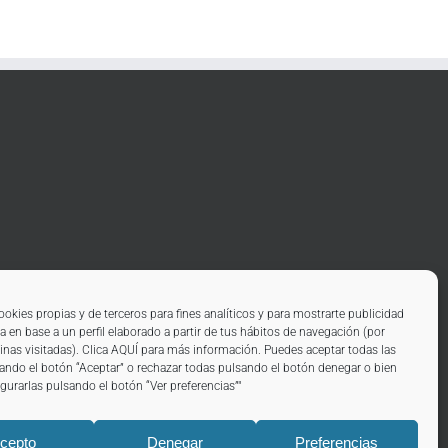
ookies propias y de terceros para fines analíticos y para mostrarte publicidad
a en base a un perfil elaborado a partir de tus hábitos de navegación (por
inas visitadas). Clica
AQUÍ
para más información. Puedes aceptar todas las
ando el botón “Aceptar” o rechazar todas pulsando el botón denegar o bien
gurarlas pulsando el botón “Ver preferencias”"
cepto
Denegar
Preferencias