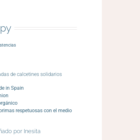
py
istencias
adas de calcetines solidarios
e in Spain
hion
orgánico
primas respetuosas con el medio
ado por Inesita