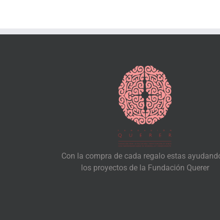
Con la compra de cada regalo estas ayudand
los proyectos de la Fundación Querer