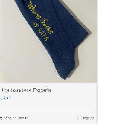
Una bandera España
9,95
€
Añadir al carrito
Detalles