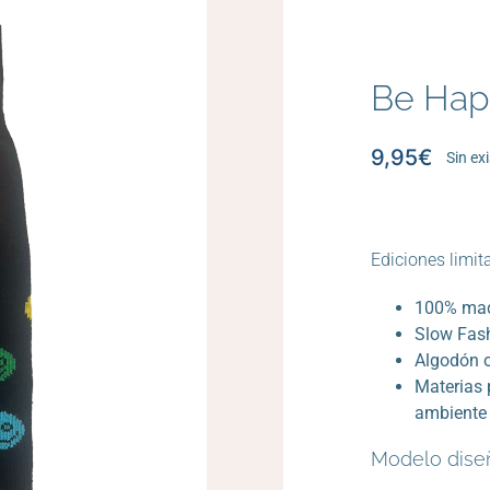
Be Hap
9,95
€
Sin ex
Ediciones limit
100% mad
Slow Fas
Algodón 
Materias 
ambiente
Modelo diseñ