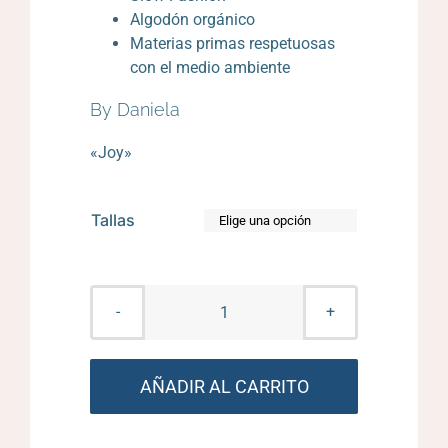
Algodón orgánico
Materias primas respetuosas
con el medio ambiente
By Daniela
«Joy»
Tallas

Renos
de
navidad
AÑADIR AL CARRITO
cantidad